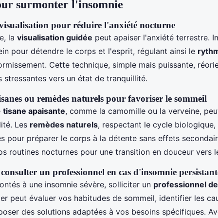
our surmonter l'insomnie
visualisation pour réduire l'anxiété nocturne
e, la
visualisation guidée
peut apaiser l'anxiété terrestre.
ein pour détendre le corps et l'esprit, régulant ainsi le
ryth
ormissement. Cette technique, simple mais puissante, réorie
 stressantes vers un état de tranquillité.
tisanes ou remèdes naturels pour favoriser le sommeil
e
tisane apaisante
, comme la camomille ou la verveine, peu
ité. Les
remèdes naturels
, respectant le cycle biologique
s pour préparer le corps à la détente sans effets secondair
os routines nocturnes pour une transition en douceur vers 
consulter un professionnel en cas d'insomnie persistant
ontés à une insomnie sévère, solliciter un
professionnel de
ier peut évaluer vos habitudes de sommeil, identifier les c
poser des solutions adaptées à vos besoins spécifiques. Avo