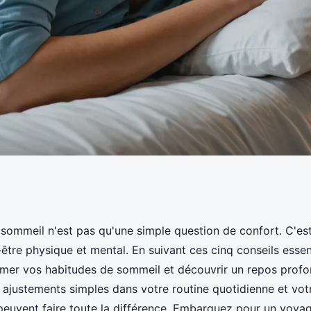
il : 5 conseils
 sommeil n'est pas qu'une simple question de confort. C'es
être physique et mental. En suivant ces cinq conseils essen
dormir
mer vos habitudes de sommeil et découvrir un repos profo
s ajustements simples dans votre routine quotidienne et vot
euvent faire toute la différence. Embarquez pour un voyag