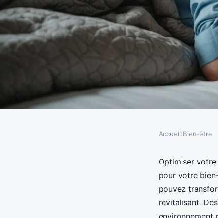
Accueil
›
Bien-être
BIEN-ÊTRE
Optimisez votre somme
Optimiser votre
pour votre bien-
essentiels pour bien 
pouvez transfor
revitalisant. De
environnement p