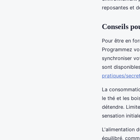
Victor
•
27 avril 2025
•
4 min de lecture
reposantes et d
Conseils po
Pour être en for
Programmez vos 
synchroniser vo
sont disponible
pratiques/secr
La consommation
le thé et les b
détendre. Limite
sensation initial
L'alimentation d
équilibré, comm