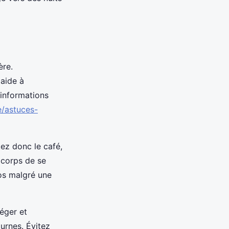
ère.
aide à
’informations
e/astuces-
ez donc le café,
 corps de se
pos malgré une
léger et
urnes. Évitez