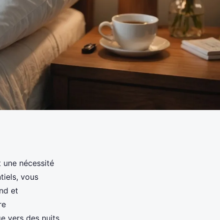
t une nécessité
tiels, vous
nd et
re
e vers des nuits