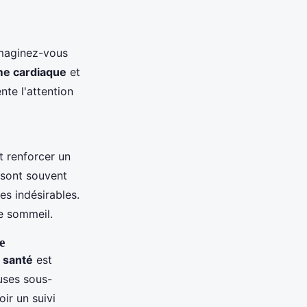
 Imaginez-vous
me cardiaque
et
nte l'attention
t renforcer un
, sont souvent
es indésirables.
le sommeil.
e
 santé
est
auses sous-
ir un suivi