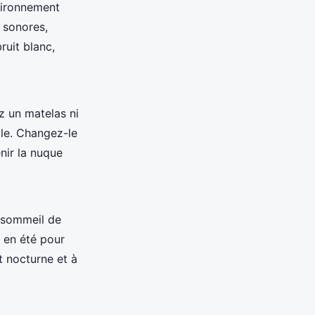
nvironnement
 sonores,
ruit blanc,
z un matelas ni
ale. Changez-le
enir la nuque
 sommeil de
r en été pour
t nocturne et à