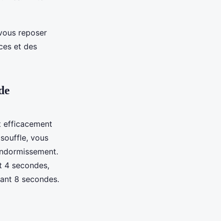
vous reposer
ces et des
de
 efficacement
 souffle, vous
'endormissement.
nt 4 secondes,
dant 8 secondes.