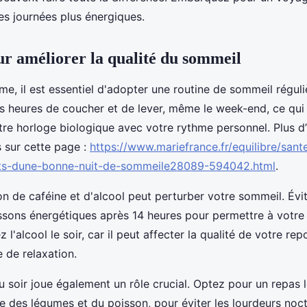
es journées plus énergiques.
ur améliorer la qualité du sommeil
me, il est essentiel d'adopter une routine de sommeil réguli
heures de coucher et de lever, même le week-end, ce qui 
tre horloge biologique avec votre rythme personnel. Plus d
s sur cette page :
https://www.mariefrance.fr/equilibre/sant
ets-dune-bonne-nuit-de-sommeile28089-594042.html
.
 de caféine et d'alcool peut perturber votre sommeil. Évit
oissons énergétiques après 14 heures pour permettre à votre
z l'alcool le soir, car il peut affecter la qualité de votre re
e de relaxation.
u soir joue également un rôle crucial. Optez pour un repas 
e des légumes et du poisson, pour éviter les lourdeurs noct