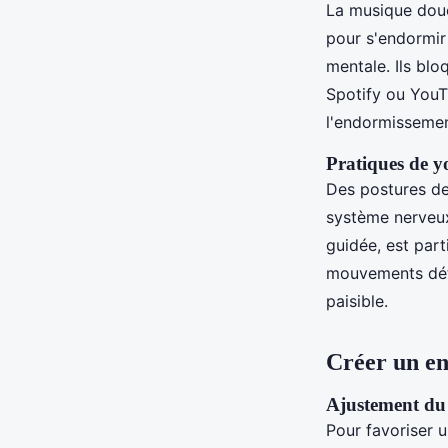
La musique dou
pour s'endormi
mentale. Ils blo
Spotify ou YouT
l'endormissemen
Pratiques de y
Des postures d
système nerveux
guidée, est part
mouvements déte
paisible.
Créer un e
Ajustement du 
Pour favoriser 