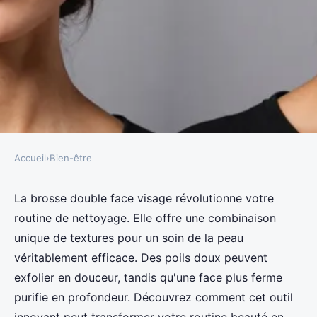
Accueil
›
Bien-être
BIEN-ÊTRE
Découvrez la brosse double face
La brosse double face visage révolutionne votre
routine de nettoyage. Elle offre une combinaison
visage pour un nettoyage parfait
unique de textures pour un soin de la peau
véritablement efficace. Des poils doux peuvent
Victor
•
22 avril 2025
•
3 min de lecture
exfolier en douceur, tandis qu'une face plus ferme
purifie en profondeur. Découvrez comment cet outil