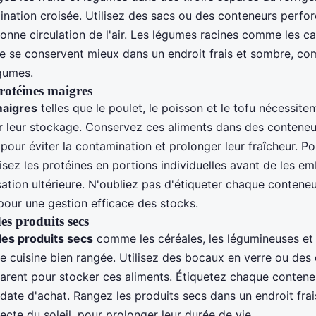
ination croisée. Utilisez des sacs ou des conteneurs perfo
nne circulation de l'air. Les légumes racines comme les car
 se conservent mieux dans un endroit frais et sombre, com
égumes.
rotéines maigres
maigres
telles que le poulet, le poisson et le tofu nécessite
ur leur stockage. Conservez ces aliments dans des contene
 pour éviter la contamination et prolonger leur fraîcheur. Po
isez les protéines en portions individuelles avant de les emb
ilisation ultérieure. N'oubliez pas d'étiqueter chaque contene
pour une gestion efficace des stocks.
es produits secs
des produits secs
comme les céréales, les légumineuses et 
ne cuisine bien rangée. Utilisez des bocaux en verre ou des
parent pour stocker ces aliments. Étiquetez chaque conten
 date d'achat. Rangez les produits secs dans un endroit frais
recte du soleil, pour prolonger leur durée de vie.