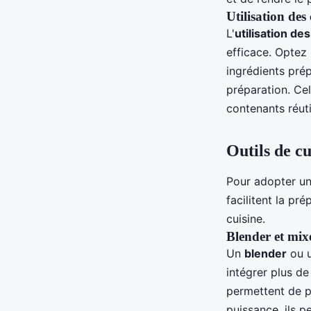
Utilisation des
L'
utilisation de
efficace. Optez
ingrédients pré
préparation. Cela
contenants réut
Outils de c
Pour adopter un
facilitent la pr
cuisine.
Blender et mix
Un
blender
ou 
intégrer plus de
permettent de p
puissance, ils p