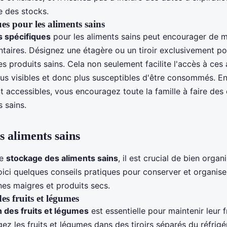
e des stocks.
es pour les aliments sains
 spécifiques
pour les aliments sains peut encourager de m
taires. Désignez une étagère ou un tiroir exclusivement pour
s produits sains. Cela non seulement facilite l'accès à ces 
plus visibles et donc plus susceptibles d'être consommés. E
 accessibles, vous encouragez toute la famille à faire des
s sains.
s aliments sains
le
stockage des aliments sains
, il est crucial de bien orga
oici quelques conseils pratiques pour conserver et organiser
nes maigres et produits secs.
es fruits et légumes
 des fruits et légumes
est essentielle pour maintenir leur f
ez les fruits et légumes dans des tiroirs séparés du réfrig