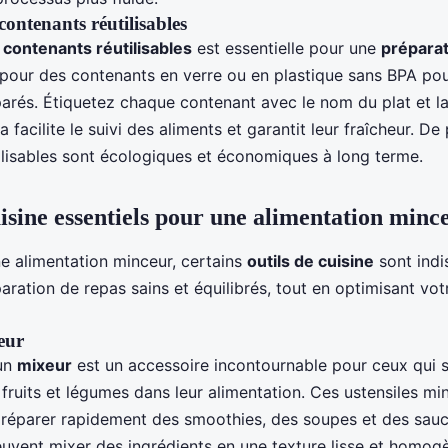
 contenants réutilisables
s contenants réutilisables
est essentielle pour une
préparat
 pour des contenants en verre ou en plastique sans BPA po
parés. Étiquetez chaque contenant avec le nom du plat et l
 facilite le suivi des aliments et garantit leur fraîcheur. De 
ilisables sont écologiques et économiques à long terme.
uisine essentiels pour une alimentation minc
e alimentation minceur, certains
outils de cuisine
sont indi
éparation de repas sains et équilibrés, tout en optimisant vo
eur
un
mixeur
est un accessoire incontournable pour ceux qui 
 fruits et légumes dans leur alimentation. Ces ustensiles mi
réparer rapidement des smoothies, des soupes et des sauc
euvent mixer des ingrédients en une texture lisse et homogè