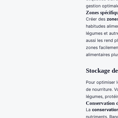
gestion optimal
Zones spécifiqu
Créer des
zones
habitudes alimen
légumes et autre
aussi les rend 
zones facilement
alimentaires plu
Stockage de
Pour optimiser 
de nourriture. V
légumes, protéi
Conservation d
La
conservation
nutriments. Rang