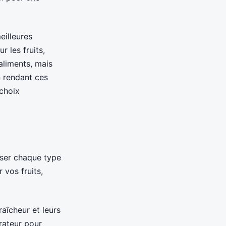
eilleures
 les fruits,
aliments, mais
n rendant ces
 choix
niser chaque type
 vos fruits,
raîcheur et leurs
érateur pour