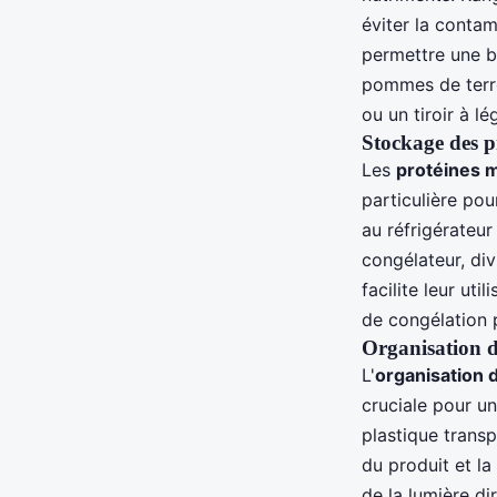
éviter la contam
permettre une bo
pommes de terre
ou un tiroir à l
Stockage des p
Les
protéines 
particulière po
au réfrigérateur
congélateur, div
facilite leur ut
de congélation 
Organisation d
L'
organisation 
cruciale pour u
plastique trans
du produit et la
de la lumière di