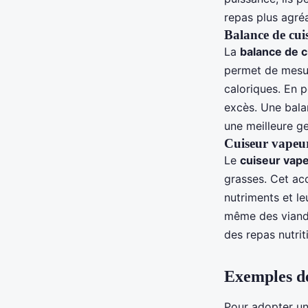
repas plus agré
Balance de cui
La
balance de c
permet de mesur
caloriques. En p
excès. Une bal
une meilleure ge
Cuiseur vapeu
Le
cuiseur vap
grasses. Cet acc
nutriments et le
même des viande
des repas nutrit
Exemples de
Pour adopter u