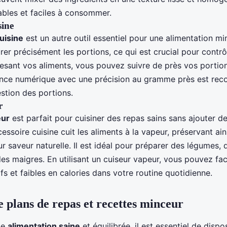
ables et faciles à consommer.
sine
uisine
est un autre outil essentiel pour une alimentation min
er précisément les portions, ce qui est crucial pour contrô
esant vos aliments, vous pouvez suivre de près vos portions
ance numérique avec une précision au gramme près est r
stion des portions.
r
eur
est parfait pour cuisiner des repas sains sans ajouter d
essoire cuisine cuit les aliments à la vapeur, préservant ain
ur saveur naturelle. Il est idéal pour préparer des légumes, 
s maigres. En utilisant un cuiseur vapeur, vous pouvez fac
ifs et faibles en calories dans votre routine quotidienne.
 plans de repas et recettes minceur
ne
alimentation saine
et équilibrée, il est essentiel de disp