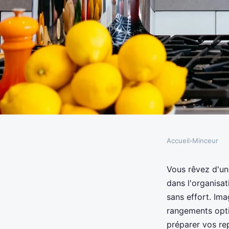
Accueil
›
Minceur
MINCEUR
Comment organiser vo
Vous rêvez d'une
dans l'organisa
une alimentation min
sans effort. Im
rangements optim
préparer vos re