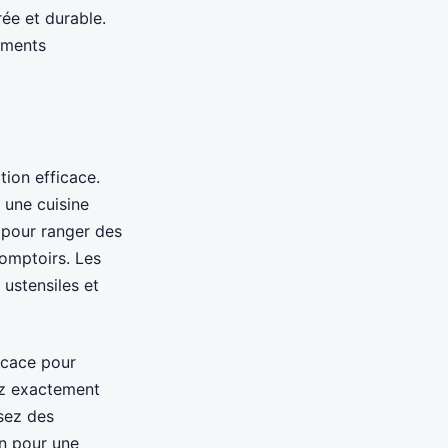
rée et durable.
ements
tion efficace.
 une cuisine
 pour ranger des
comptoirs. Les
 ustensiles et
icace pour
ez exactement
isez des
on pour une