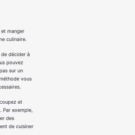
s et manger
e culinaire.
e de décider à
vous pouvez
pas sur un
e méthode vous
cessaires.
 coupez et
n. Par exemple,
ner des
ent de cuisiner