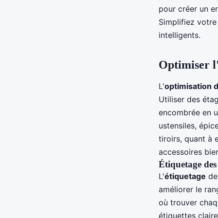
Victor
•
24 octobre 2024
•
7 min de lecture
pour créer un en
Simplifiez votr
intelligents.
Optimiser l
L'
optimisation 
Utiliser des éta
encombrée en u
ustensiles, épic
tiroirs, quant à
accessoires bie
Étiquetage des
L'
étiquetage
des
améliorer le ra
où trouver chaqu
étiquettes clair