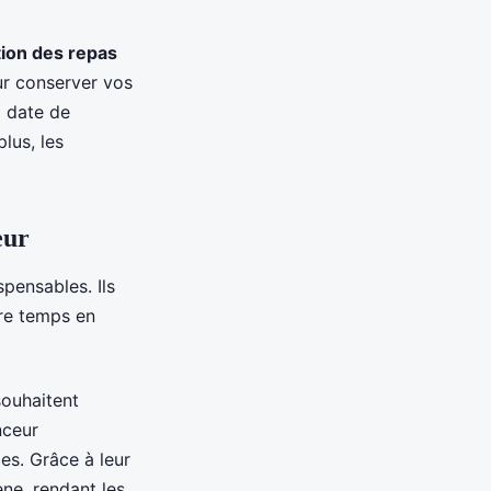
ion des repas
ur conserver vos
a date de
plus, les
eur
spensables. Ils
tre temps en
souhaitent
nceur
es. Grâce à leur
ne, rendant les