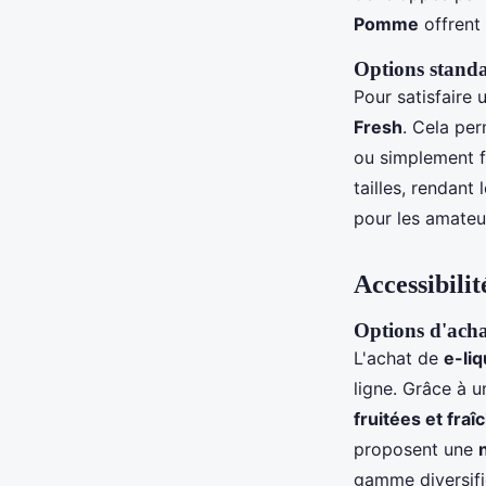
Pomme
offrent 
Options standa
Pour satisfaire
Fresh
. Cela per
ou simplement f
tailles, rendant
pour les amateu
Accessibilit
Options d'achat
L'achat de
e-li
ligne. Grâce à u
fruitées et fraî
proposent une
gamme diversifi