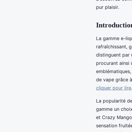
Victor
•
22 janvier 2025
•
4 min de lecture
pur plaisir.
Introductio
La gamme e-liqu
rafraîchissant,
distinguent par 
procurant ainsi 
emblématiques, 
de vape grâce à
cliquer pour lire
La popularité de
gamme un choix 
et Crazy Mango,
sensation fruité