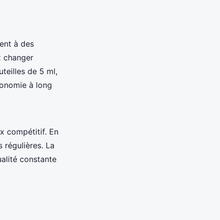
ent à des
ez changer
teilles de 5 ml,
conomie à long
ix compétitif. En
 régulières. La
alité constante