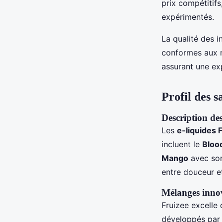
prix compétitifs
expérimentés.
La qualité des i
conformes aux 
assurant une exp
Profil des 
Description de
Les
e-liquides 
incluent le
Bloo
Mango
avec son
entre douceur et
Mélanges innov
Fruizee excelle
développés par 