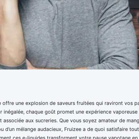
s saveurs fruitées
e offre une explosion de saveurs fruitées qui raviront vos p
ur inégalée, chaque goût promet une expérience vaporeuse 
t associée aux sucreries. Que vous soyez amateur de mang
 ou d’un mélange audacieux, Fruizee a de quoi satisfaire tout
ent ces e-liquides transforment votre pause vapotage e