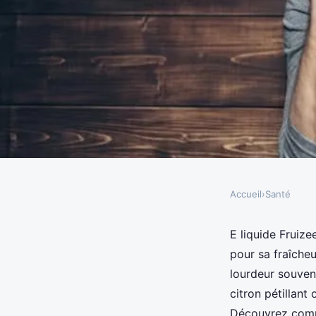
Accueil
›
Santé
SANTÉ
E liquide fruizee : de
E liquide Fruize
pour sa fraîche
pour la fraîcheur
lourdeur souven
citron pétillant
Découvrez comm