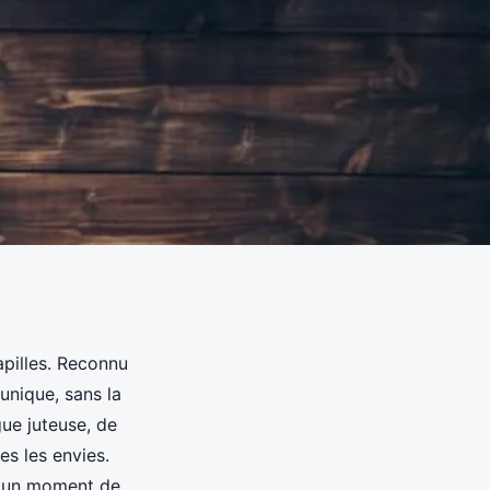
apilles. Reconnu
unique, sans la
ue juteuse, de
es les envies.
n un moment de