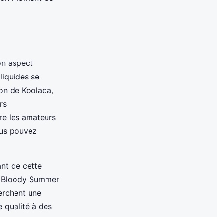
on aspect
liquides se
tion de Koolada,
rs
re les amateurs
ous pouvez
ant de cette
me Bloody Summer
erchent une
e qualité à des