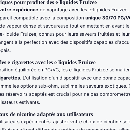
iques pour profiter des e-liquides Fruizee
 votre expérience
de vapotage avec les e-liquides Fruizee, i
ppareil compatible avec la composition
unique 30/70 PG/V
de vapeur dense et savoureuse tout en mettant en avant l
 e-liquide Fruizee, connus pour leurs saveurs fruitées et leur
angent à la perfection avec des dispositifs capables d'accue
épais.
es e-cigarettes avec les e-liquides Fruizee
ition équilibrée en PG/VG, les e-liquides Fruizee se marie
igarettes
. L'utilisation d'un dispositif avec une bonne capa
omme les options sub-ohm, sublime les saveurs exotiques. 
des réservoirs adaptés est crucial pour ne pas compromettr
lisateurs estivants.
aux de nicotine adaptés aux utilisateurs
ilisateurs expérimentés, ajustez votre choix de nicotine se
s Fruizee offrent différentes options de concentration, alla