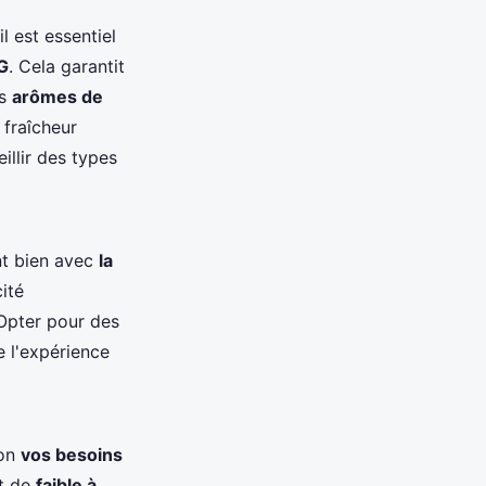
l est essentiel
G
. Cela garantit
es
arômes de
 fraîcheur
illir des types
nt bien avec
la
cité
Opter pour des
e l'expérience
lon
vos besoins
nt de
faible à