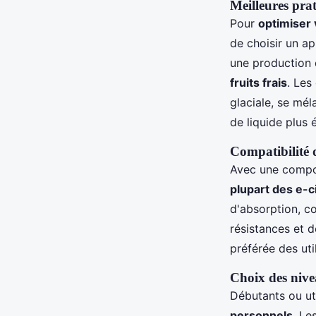
Meilleures prat
Pour
optimiser
de choisir un a
une production 
fruits frais
. Les
glaciale, se mél
de liquide plus 
Compatibilité d
Avec une compos
plupart des e-c
d'absorption, c
résistances et 
préférée des uti
Choix des nive
Débutants ou ut
personnels
. Le