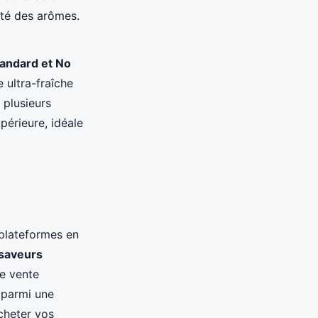
ité des arômes.
tandard et No
 ultra-fraîche
 plusieurs
upérieure, idéale
 plateformes en
saveurs
de vente
 parmi une
cheter vos