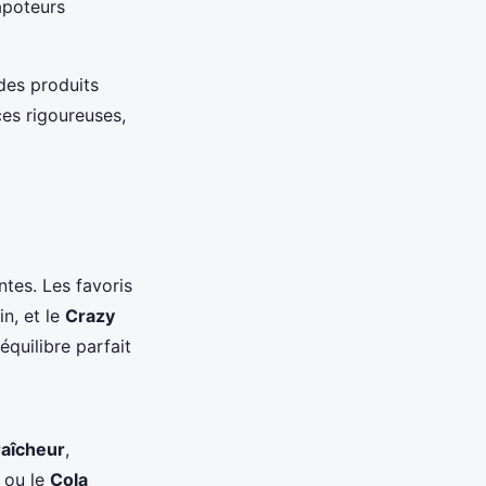
vapoteurs
 des produits
es rigoureuses,
ntes. Les favoris
in, et le
Crazy
quilibre parfait
raîcheur
,
ou le
Cola